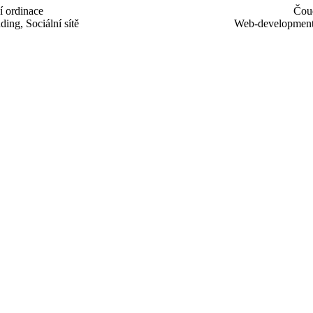
ordinace
Čou
ng, Sociální sítě
Web-development,