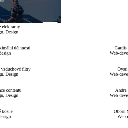
 elektrárny
n, Design
imální účinností
Gardis 
design
Web-deve
é vzduchové filtry
Oysri
n, Design
Web-deve
ace contentu
Andre 
n, Design
Web-deve
 košile
Obořil 
design
Web-d